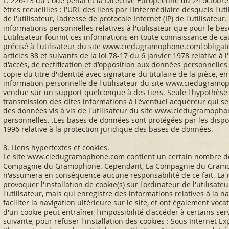
L. 226-13 du Code pénal et la Directive Européenne du 24 octobre 1
êtres recueillies : l'URL des liens par l'intermédiaire desquels l'ut
de l'utilisateur, l'adresse de protocole Internet (IP) de l'utilisa
informations personnelles relatives à l'utilisateur que pour le be
L'utilisateur fournit ces informations en toute connaissance de ca
précisé à l'utilisateur du site
www.ciedugramophone.coml
'obliga
articles 38 et suivants de la loi 78-17 du 6 janvier 1978 relative à l
d'accès, de rectification et d'opposition aux données personnell
copie du titre d'identité avec signature du titulaire de la pièce, 
information personnelle de l'utilisateur du site
www.ciedugramo
vendue sur un support quelconque à des tiers. Seule l'hypothèse
transmission des dites informations à l'éventuel acquéreur qui se
des données vis à vis de l'utilisateur du site
www.ciedugramopho
personnelles. .Les bases de données sont protégées par les disposi
1996 relative à la protection juridique des bases de données.
8. Liens hypertextes et cookies.
Le site
www.ciedugramophone.com
contient un certain nombre de 
Compagnie du Gramophone. Cependant, La Compagnie du Gramophone 
n'assumera en conséquence aucune responsabilité de ce fait. La n
provoquer l'installation de cookie(s) sur l'ordinateur de l'utilisateu
l'utilisateur, mais qui enregistre des informations relatives à la 
faciliter la navigation ultérieure sur le site, et ont également vo
d'un cookie peut entraîner l'impossibilité d'accéder à certains ser
suivante, pour refuser l'installation des cookies : Sous Internet Exp