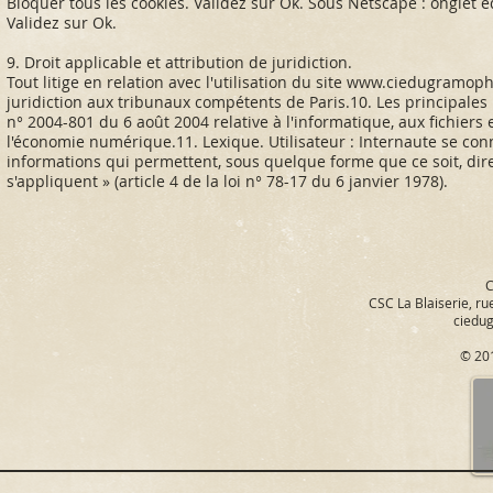
Bloquer tous les cookies. Validez sur Ok. Sous Netscape : onglet é
Validez sur Ok.
9. Droit applicable et attribution de juridiction.
Tout litige en relation avec l'utilisation du site
www.ciedugramoph
juridiction aux tribunaux compétents de Paris.10. Les principales 
n° 2004-801 du 6 août 2004 relative à l'informatique, aux fichiers 
l'économie numérique.11. Lexique. Utilisateur : Internaute se conn
informations qui permettent, sous quelque forme que ce soit, dir
s'appliquent » (article 4 de la loi n° 78-17 du 6 janvier 1978).
C
CSC La Blaiserie, ru
ciedu
© 20