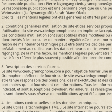
Responsable publication : Pierre Ngongang 
ciedugramophone@g
Le responsable publication est une personne physique ou une p
Webmaster : (La Dynamografik) Sarah-Diane Okola
Crédits : les mentions légales ont étés générées et offertes pa
2. Conditions générales d'utilisation du site et des services propo
L'utilisation du site
www.ciedugramophone.com
implique l'accepta
Ces conditions d'utilisation sont susceptibles d'être modifiées ou
donc invités à les consulter de manière régulière.Ce site est nor
raison de maintenance technique peut être toutefois décidée pa
préalablement aux utilisateurs les dates et heures de l'interventi
Ngongang. De la même façon, les mentions légales peuvent être mo
invité à s'y référer le plus souvent possible afin d'en prendre con
3. Description des services fournis.
Le site
www.ciedugramophone.com
a pour objet de fournir une i
Gramophone s'efforce de fournir sur le site
www.ciedugramopho
être tenue responsable des omissions, des inexactitudes et des car
partenaires qui lui fournissent ces informations. Tous les informa
indicatif, et sont susceptibles d'évoluer. Par ailleurs, les renseig
Ils sont donnés sous réserve de modifications ayant été apportées
4. Limitations contractuelles sur les données techniques.
Le site utilise la technologie HTML 5.Le site Internet ne pourra êt
l'utilisateur du site s'engage à accéder au site en utilisant un ma