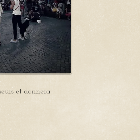
seurs et donnera
 est de 50 m².
i
!