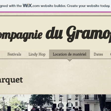
igned with the
.com
website builder. Create your website today.
du Gramo
ompagnie
Festivals
Lindy Hop
Location de matériel
Dates
Parquet