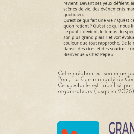
revient. Devant ses yeux défilent,
scènes de vie, des évènements marq
quotidien.
Qu’est ce qui fait une vie ? Qu’est
qu’on retient ? Qu’est ce qui nous l
Le public devient, le temps du spec
son plus grand plaisir et voit évo
couleur que tout rapproche. De la 
danse, des rires et des sourires : u
Bienvenue « Chez Pépé ».
Cette création est soutenue pa
Pont, La Communauté de Com
Ce spectacle est labellisé pa
organisateurs (jusqu'en 2026)