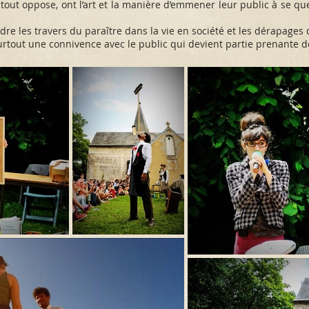
 tout oppose, ont l’art et la manière d’emmener leur public à se q
dre les travers du paraître dans la vie en société et les dérapages
rtout une connivence avec le public qui devient partie prenante d