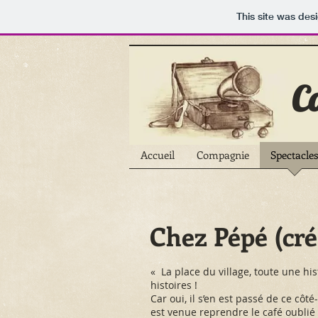
This site was des
C
Accueil
Compagnie
Spectacles
Chez Pépé (cré
« La place du village, toute une his
histoires !
Car oui, il s’en est passé de ce côt
est venue reprendre le café oublié 