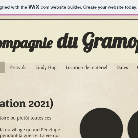
igned with the
.com
website builder. Create your website today.
du Gramo
ompagnie
Festivals
Lindy Hop
Location de matériel
Dates
ation 2021)
toire ou plutôt toutes ces
é-là du village quand Pénélope
pendant la guerre. La vie qui